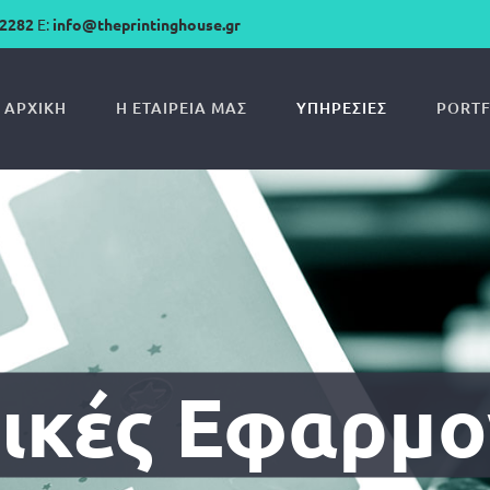
22282
E:
info@theprintinghouse.gr
ΑΡΧΙΚΉ
Η ΕΤΑΙΡΕΊΑ ΜΑΣ
ΥΠΗΡΕΣΊΕΣ
PORTF
δικές Εφαρμο