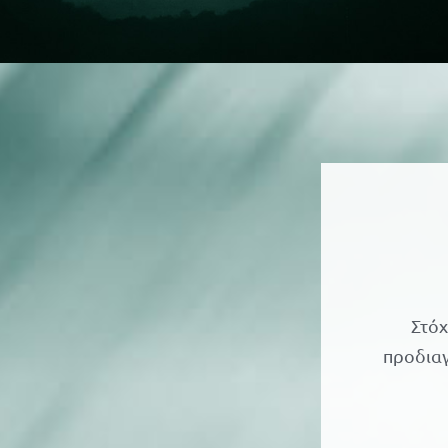
Στόχ
προδιαγ