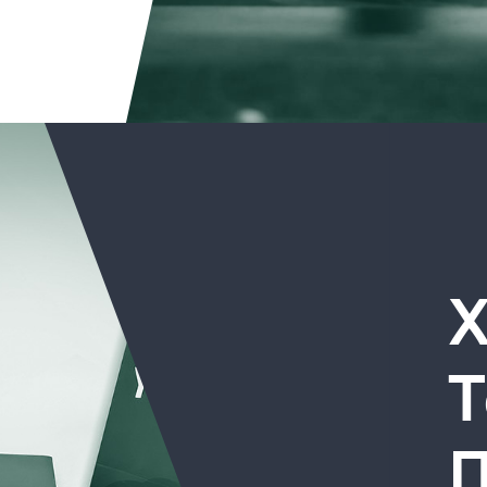
Χ
Τ
Π