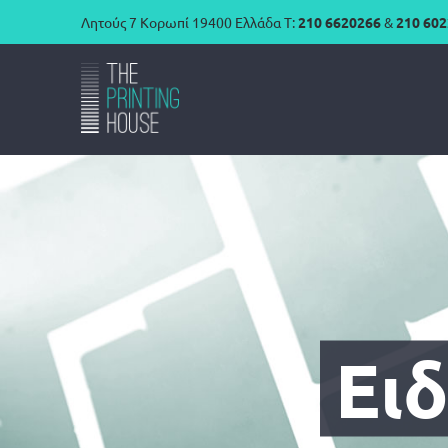
Μετάβαση
Λητούς 7 Κορωπί 19400 Ελλάδα
Τ:
210 6620266
&
210 60
στο
περιεχόμενο
Ει