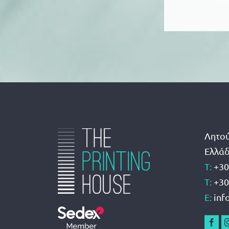
Λητού
Ελλά
Τ:
+30
Τ:
+30
E:
inf