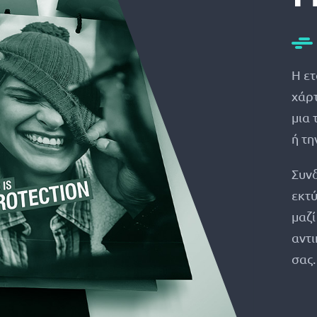
Η ε
χάρτ
μια 
ή τη
Συνδ
εκτ
μαζί
αντι
σας.